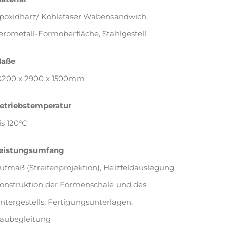
poxidharz/ Kohlefaser Wabensandwich,
erometall-Formoberfläche, Stahlgestell
aße
0200 x 2900 x 1500mm
etriebstemperatur
is 120°C
eistungsumfang
ufmaß (Streifenprojektion), Heizfeldauslegung,
onstruktion der Formenschale und des
ntergestells, Fertigungsunterlagen,
aubegleitung