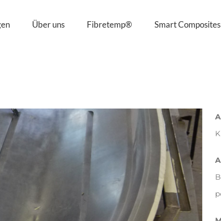
gen
Über uns
Fibretemp®
Smart Composites
A
K
A
B
p
M