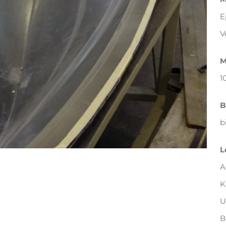
E
V
M
1
B
b
L
A
K
U
B